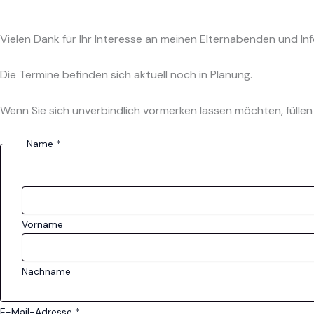
Zum
Vielen Dank für Ihr Interesse an meinen Elternabenden und I
Inhalt
Die Termine befinden sich aktuell noch in Planung.
springen
Wenn Sie sich unverbindlich vormerken lassen möchten, füllen S
Name
*
e
t
w
a
s
Vorname
,
F
Nachname
ü
r
E-Mail-Adresse
*